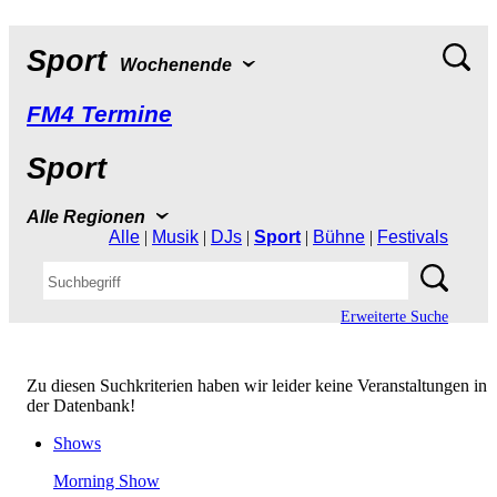
Sport
Wochenende
FM4Termine
Sport
AlleRegionen
Alle
|
Musik
|
DJs
|
Sport
|
Bühne
|
Festivals
ErweiterteSuche
ZudiesenSuchkriterienhabenwirleiderkeineVeranstaltungenin
derDatenbank!
Shows
MorningShow