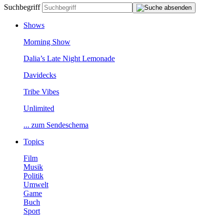
Suchbegriff
Shows
MorningShow
Dalia’sLateNightLemonade
Davidecks
TribeVibes
Unlimited
...zumSendeschema
Topics
Film
Musik
Politik
Umwelt
Game
Buch
Sport