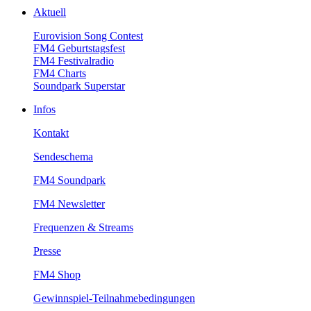
Aktuell
EurovisionSongContest
FM4Geburtstagsfest
FM4Festivalradio
FM4Charts
SoundparkSuperstar
Infos
Kontakt
Sendeschema
FM4Soundpark
FM4Newsletter
Frequenzen&Streams
Presse
FM4Shop
Gewinnspiel-Teilnahmebedingungen