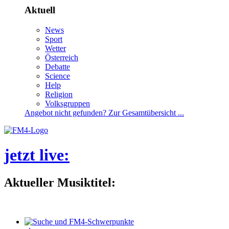
Aktuell
News
Sport
Wetter
Österreich
Debatte
Science
Help
Religion
Volksgruppen
Angebotnichtgefunden?ZurGesamtübersicht...
jetztlive
:
AktuellerMusiktitel: