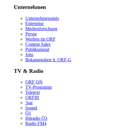
Unternehmen
Unternehmensinfo
Enterprise
Medienforschung
Presse
WerbenimORF
ContentSales
Publikumsrat
Jobs
Bekanntgabenlt.ORF-G
TV&Radio
ORFON
TV-Programm
Teletext
ORFIII
3sat
Sound
Ö1
HitradioÖ3
RadioFM4