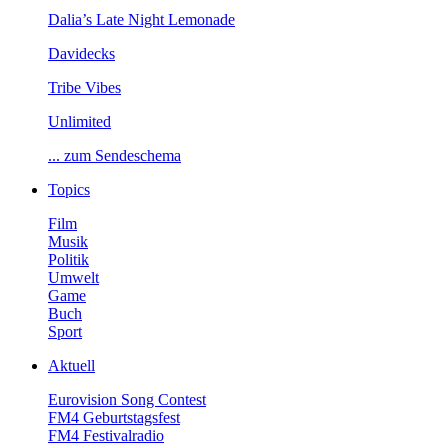
Dalia’sLateNightLemonade
Davidecks
TribeVibes
Unlimited
...zumSendeschema
Topics
Film
Musik
Politik
Umwelt
Game
Buch
Sport
Aktuell
EurovisionSongContest
FM4Geburtstagsfest
FM4Festivalradio