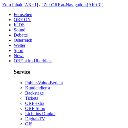
ZumInhalt[AK+1]
/
"ZurORF.at-Navigation[AK+3]"
Fernsehen
ORFON
KIDS
Sound
Debatte
Österreich
Wetter
Sport
News
ORF.atimÜberblick
Service
Public-Value-Bericht
Kundendienst
Backstage
Tickets
ORFextra
ORF-Shop
LichtinsDunkel
Digital-TV
GIS