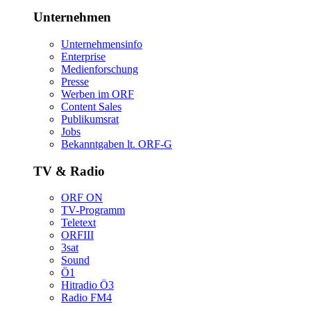
Unternehmen
Unternehmensinfo
Enterprise
Medienforschung
Presse
WerbenimORF
ContentSales
Publikumsrat
Jobs
Bekanntgabenlt.ORF-G
TV&Radio
ORFON
TV-Programm
Teletext
ORFIII
3sat
Sound
Ö1
HitradioÖ3
RadioFM4