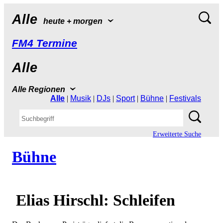
Alle
heute+morgen
FM4Termine
Alle
AlleRegionen
Alle
|
Musik
|
DJs
|
Sport
|
Bühne
|
Festivals
ErweiterteSuche
Bühne
EliasHirschl:Schleifen