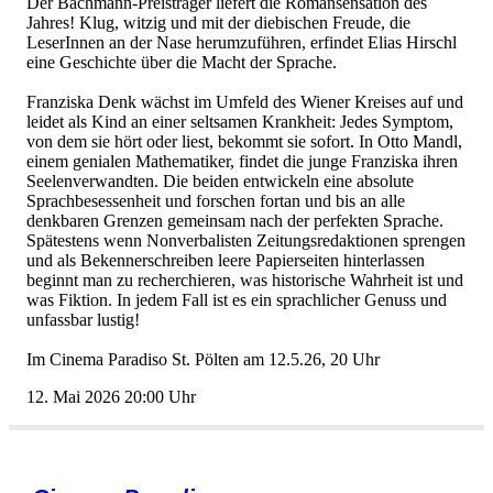
DerBachmann-PreisträgerliefertdieRomansensationdes
Jahres!Klug,witzigundmitderdiebischenFreude,die
LeserInnenanderNaseherumzuführen,erfindetEliasHirschl
eineGeschichteüberdieMachtderSprache.
FranziskaDenkwächstimUmfelddesWienerKreisesaufund
leidetalsKindaneinerseltsamenKrankheit:JedesSymptom,
vondemsiehörtoderliest,bekommtsiesofort.InOttoMandl,
einemgenialenMathematiker,findetdiejungeFranziskaihren
Seelenverwandten.Diebeidenentwickelneineabsolute
Sprachbesessenheitundforschenfortanundbisanalle
denkbarenGrenzengemeinsamnachderperfektenSprache.
SpätestenswennNonverbalistenZeitungsredaktionensprengen
undalsBekennerschreibenleerePapierseitenhinterlassen
beginntmanzurecherchieren,washistorischeWahrheitistund
wasFiktion.InjedemFallisteseinsprachlicherGenussund
unfassbarlustig!
ImCinemaParadisoSt.Pöltenam12.5.26,20Uhr
12.Mai202620:00Uhr