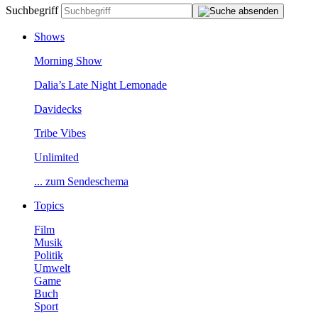
Suchbegriff
Shows
MorningShow
Dalia’sLateNightLemonade
Davidecks
TribeVibes
Unlimited
...zumSendeschema
Topics
Film
Musik
Politik
Umwelt
Game
Buch
Sport