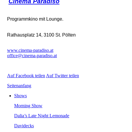
CinemaParadiso
ProgrammkinomitLounge.
Rathausplatz14,3100St.Pölten
www.cinema-paradiso.at
office@cinema-paradiso.at
AufFacebookteilen
AufTwitterteilen
Seitenanfang
Shows
MorningShow
Dalia’sLateNightLemonade
Davidecks