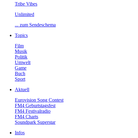
TribeVibes
Unlimited
...zumSendeschema
Topics
Film
Musik
Politik
Umwelt
Game
Buch
Sport
Aktuell
EurovisionSongContest
FM4Geburtstagsfest
FM4Festivalradio
FM4Charts
SoundparkSuperstar
Infos