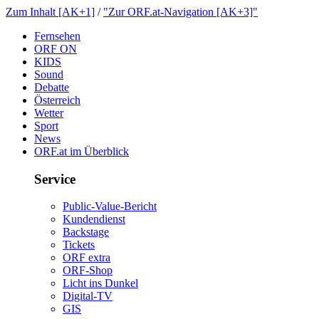
ZumInhalt[AK+1]
/
"ZurORF.at-Navigation[AK+3]"
Fernsehen
ORFON
KIDS
Sound
Debatte
Österreich
Wetter
Sport
News
ORF.atimÜberblick
Service
Public-Value-Bericht
Kundendienst
Backstage
Tickets
ORFextra
ORF-Shop
LichtinsDunkel
Digital-TV
GIS