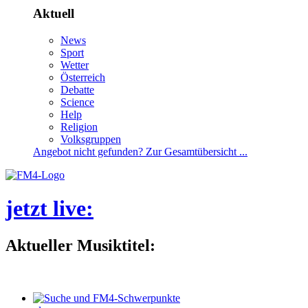
Aktuell
News
Sport
Wetter
Österreich
Debatte
Science
Help
Religion
Volksgruppen
Angebotnichtgefunden?ZurGesamtübersicht...
jetztlive
:
AktuellerMusiktitel: