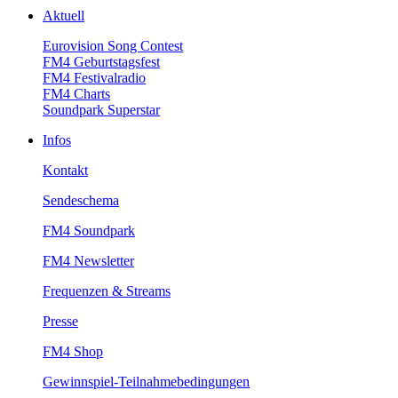
Aktuell
EurovisionSongContest
FM4Geburtstagsfest
FM4Festivalradio
FM4Charts
SoundparkSuperstar
Infos
Kontakt
Sendeschema
FM4Soundpark
FM4Newsletter
Frequenzen&Streams
Presse
FM4Shop
Gewinnspiel-Teilnahmebedingungen