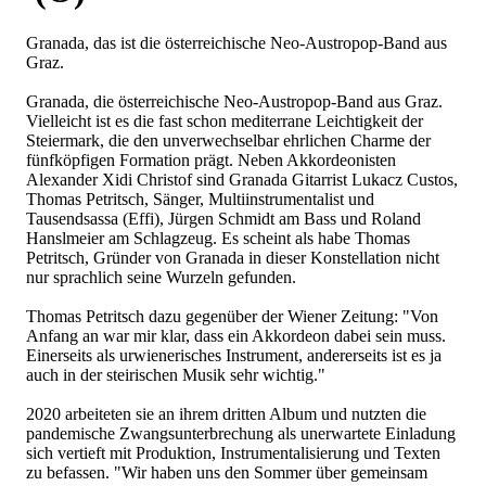
Granada,dasistdieösterreichischeNeo-Austropop-Bandaus
Graz.
Granada,dieösterreichischeNeo-Austropop-BandausGraz.
VielleichtistesdiefastschonmediterraneLeichtigkeitder
Steiermark,diedenunverwechselbarehrlichenCharmeder
fünfköpfigenFormationprägt.NebenAkkordeonisten
AlexanderXidiChristofsindGranadaGitarristLukaczCustos,
ThomasPetritsch,Sänger,Multiinstrumentalistund
Tausendsassa(Effi),JürgenSchmidtamBassundRoland
HanslmeieramSchlagzeug.EsscheintalshabeThomas
Petritsch,GründervonGranadaindieserKonstellationnicht
nursprachlichseineWurzelngefunden.
ThomasPetritschdazugegenüberderWienerZeitung:"Von
Anfanganwarmirklar,dasseinAkkordeondabeiseinmuss.
EinerseitsalsurwienerischesInstrument,andererseitsistesja
auchindersteirischenMusiksehrwichtig."
2020arbeitetensieanihremdrittenAlbumundnutztendie
pandemischeZwangsunterbrechungalsunerwarteteEinladung
sichvertieftmitProduktion,InstrumentalisierungundTexten
zubefassen."WirhabenunsdenSommerübergemeinsam