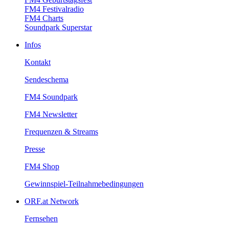
FM4Festivalradio
FM4Charts
SoundparkSuperstar
Infos
Kontakt
Sendeschema
FM4Soundpark
FM4Newsletter
Frequenzen&Streams
Presse
FM4Shop
Gewinnspiel-Teilnahmebedingungen
ORF.atNetwork
Fernsehen