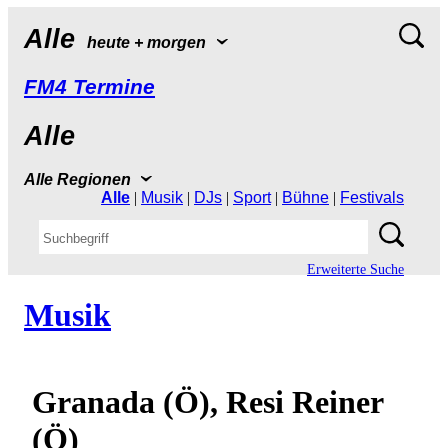
Alle
heute+morgen
FM4Termine
Alle
AlleRegionen
Alle
|
Musik
|
DJs
|
Sport
|
Bühne
|
Festivals
ErweiterteSuche
Musik
Granada(Ö),ResiReiner
(Ö)