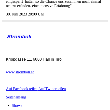
eingesperrt-hattensodieChanceunszusammennocheinmal
neuzuerfinden-eineintensiveErfahrung".
30.Juni202320:00Uhr
Stromboli
Krippgasse11,6060HallinTirol
www.stromboli.at
AufFacebookteilen
AufTwitterteilen
Seitenanfang
Shows