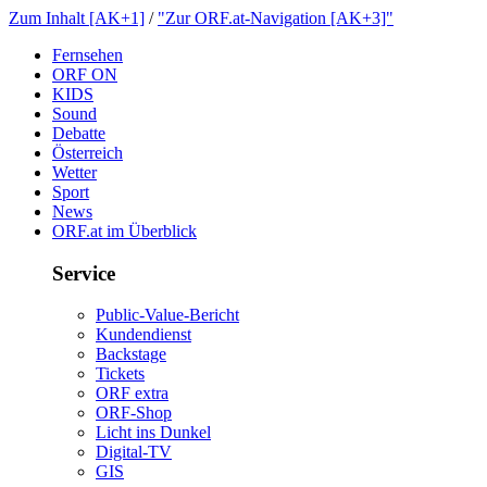
ZumInhalt[AK+1]
/
"ZurORF.at-Navigation[AK+3]"
Fernsehen
ORFON
KIDS
Sound
Debatte
Österreich
Wetter
Sport
News
ORF.atimÜberblick
Service
Public-Value-Bericht
Kundendienst
Backstage
Tickets
ORFextra
ORF-Shop
LichtinsDunkel
Digital-TV
GIS