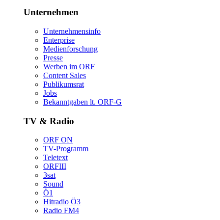
Unternehmen
Unternehmensinfo
Enterprise
Medienforschung
Presse
WerbenimORF
ContentSales
Publikumsrat
Jobs
Bekanntgabenlt.ORF-G
TV&Radio
ORFON
TV-Programm
Teletext
ORFIII
3sat
Sound
Ö1
HitradioÖ3
RadioFM4