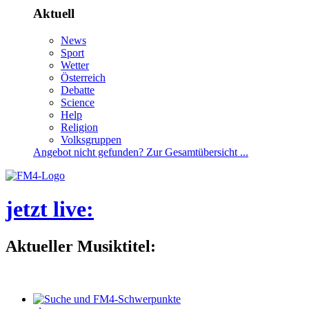
Aktuell
News
Sport
Wetter
Österreich
Debatte
Science
Help
Religion
Volksgruppen
Angebotnichtgefunden?ZurGesamtübersicht...
jetztlive
:
AktuellerMusiktitel: