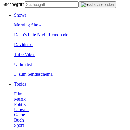
Suchbegriff
Shows
MorningShow
Dalia’sLateNightLemonade
Davidecks
TribeVibes
Unlimited
...zumSendeschema
Topics
Film
Musik
Politik
Umwelt
Game
Buch
Sport