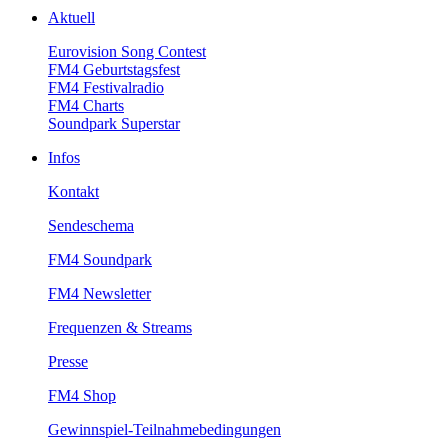
Aktuell
EurovisionSongContest
FM4Geburtstagsfest
FM4Festivalradio
FM4Charts
SoundparkSuperstar
Infos
Kontakt
Sendeschema
FM4Soundpark
FM4Newsletter
Frequenzen&Streams
Presse
FM4Shop
Gewinnspiel-Teilnahmebedingungen