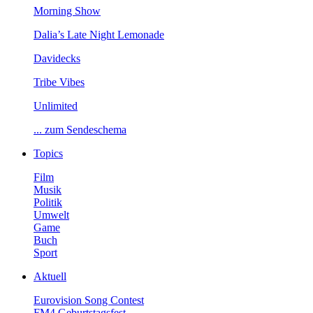
MorningShow
Dalia’sLateNightLemonade
Davidecks
TribeVibes
Unlimited
...zumSendeschema
Topics
Film
Musik
Politik
Umwelt
Game
Buch
Sport
Aktuell
EurovisionSongContest
FM4Geburtstagsfest