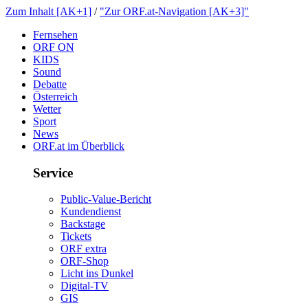
ZumInhalt[AK+1]
/
"ZurORF.at-Navigation[AK+3]"
Fernsehen
ORFON
KIDS
Sound
Debatte
Österreich
Wetter
Sport
News
ORF.atimÜberblick
Service
Public-Value-Bericht
Kundendienst
Backstage
Tickets
ORFextra
ORF-Shop
LichtinsDunkel
Digital-TV
GIS