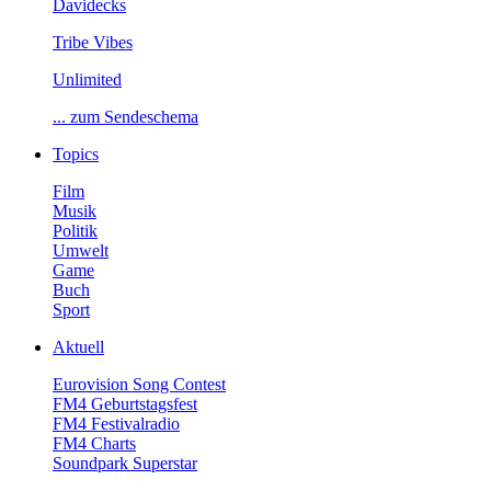
Davidecks
TribeVibes
Unlimited
...zumSendeschema
Topics
Film
Musik
Politik
Umwelt
Game
Buch
Sport
Aktuell
EurovisionSongContest
FM4Geburtstagsfest
FM4Festivalradio
FM4Charts
SoundparkSuperstar