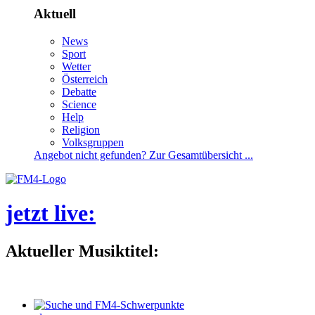
Aktuell
News
Sport
Wetter
Österreich
Debatte
Science
Help
Religion
Volksgruppen
Angebotnichtgefunden?ZurGesamtübersicht...
jetztlive
:
AktuellerMusiktitel: