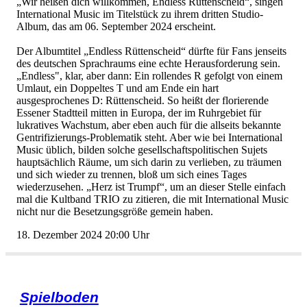
„Wirheißendichwillkommen,EndlessRüttenscheid“,singen
InternationalMusicimTitelstückzuihremdrittenStudio-
Album,dasam06.September2024erscheint.
DerAlbumtitel„EndlessRüttenscheid“dürftefürFansjenseits
desdeutschenSprachraumseineechteHerausforderungsein.
„Endless",klar,aberdann:EinrollendesRgefolgtvoneinem
Umlaut,einDoppeltesTundamEndeeinhart
ausgesprochenesD:Rüttenscheid.Soheißtderflorierende
EssenerStadtteilmitteninEuropa,derimRuhrgebietfür
lukrativesWachstum,aberebenauchfürdieallseitsbekannte
Gentrifizierungs-Problematiksteht.AberwiebeiInternational
Musicüblich,bildensolchegesellschaftspolitischenSujets
hauptsächlichRäume,umsichdarinzuverlieben,zuträumen
undsichwiederzutrennen,bloßumsicheinesTages
wiederzusehen.„HerzistTrumpf“,umandieserStelleeinfach
maldieKultbandTRIOzuzitieren,diemitInternationalMusic
nichtnurdieBesetzungsgrößegemeinhaben.
18.Dezember202420:00Uhr
Spielboden