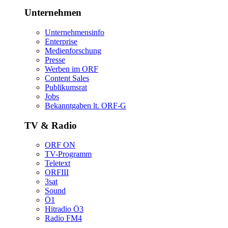
Unternehmen
Unternehmensinfo
Enterprise
Medienforschung
Presse
WerbenimORF
ContentSales
Publikumsrat
Jobs
Bekanntgabenlt.ORF-G
TV&Radio
ORFON
TV-Programm
Teletext
ORFIII
3sat
Sound
Ö1
HitradioÖ3
RadioFM4