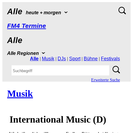
Alle
heute+morgen
FM4Termine
Alle
AlleRegionen
Alle
|
Musik
|
DJs
|
Sport
|
Bühne
|
Festivals
ErweiterteSuche
Musik
InternationalMusic(D)