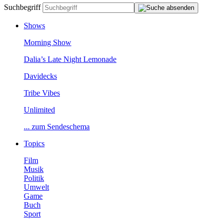
Suchbegriff
Shows
MorningShow
Dalia’sLateNightLemonade
Davidecks
TribeVibes
Unlimited
...zumSendeschema
Topics
Film
Musik
Politik
Umwelt
Game
Buch
Sport