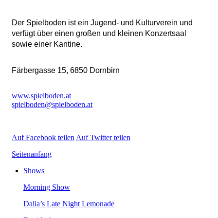
DerSpielbodenisteinJugend-undKulturvereinund
verfügtübereinengroßenundkleinenKonzertsaal
sowieeinerKantine.
Färbergasse15,6850Dornbirn
www.spielboden.at
spielboden@spielboden.at
AufFacebookteilen
AufTwitterteilen
Seitenanfang
Shows
MorningShow
Dalia’sLateNightLemonade