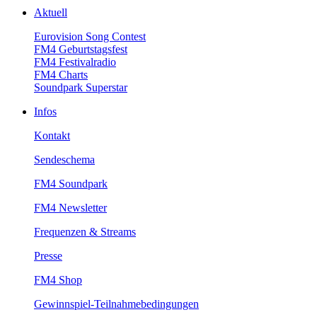
Aktuell
EurovisionSongContest
FM4Geburtstagsfest
FM4Festivalradio
FM4Charts
SoundparkSuperstar
Infos
Kontakt
Sendeschema
FM4Soundpark
FM4Newsletter
Frequenzen&Streams
Presse
FM4Shop
Gewinnspiel-Teilnahmebedingungen