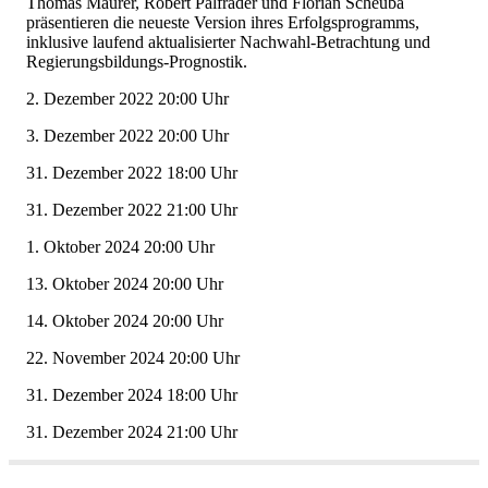
ThomasMaurer,RobertPalfraderundFlorianScheuba
präsentierendieneuesteVersionihresErfolgsprogramms,
inklusivelaufendaktualisierterNachwahl-Betrachtungund
Regierungsbildungs-Prognostik.
2.Dezember202220:00Uhr
3.Dezember202220:00Uhr
31.Dezember202218:00Uhr
31.Dezember202221:00Uhr
1.Oktober202420:00Uhr
13.Oktober202420:00Uhr
14.Oktober202420:00Uhr
22.November202420:00Uhr
31.Dezember202418:00Uhr
31.Dezember202421:00Uhr