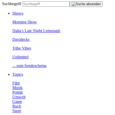
Suchbegriff
Shows
MorningShow
Dalia’sLateNightLemonade
Davidecks
TribeVibes
Unlimited
...zumSendeschema
Topics
Film
Musik
Politik
Umwelt
Game
Buch
Sport