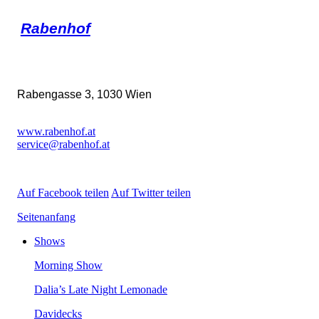
Rabenhof
Rabengasse3,1030Wien
www.rabenhof.at
service@rabenhof.at
AufFacebookteilen
AufTwitterteilen
Seitenanfang
Shows
MorningShow
Dalia’sLateNightLemonade
Davidecks