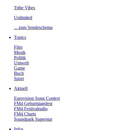
TribeVibes
Unlimited
...zumSendeschema
Topics
Film
Musik
Politik
Umwelt
Game
Buch
Sport
Aktuell
EurovisionSongContest
FM4Geburtstagsfest
FM4Festivalradio
FM4Charts
SoundparkSuperstar
Infos