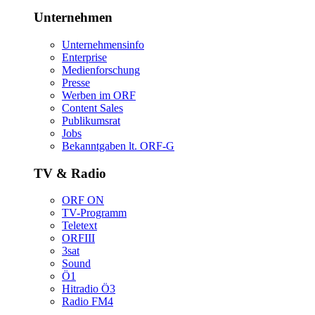
Unternehmen
Unternehmensinfo
Enterprise
Medienforschung
Presse
WerbenimORF
ContentSales
Publikumsrat
Jobs
Bekanntgabenlt.ORF-G
TV&Radio
ORFON
TV-Programm
Teletext
ORFIII
3sat
Sound
Ö1
HitradioÖ3
RadioFM4