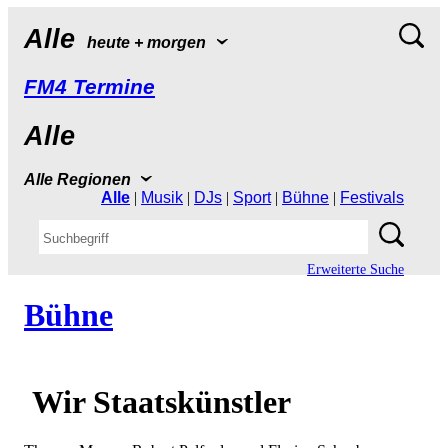
Alle
heute+morgen
FM4Termine
Alle
AlleRegionen
Alle
|
Musik
|
DJs
|
Sport
|
Bühne
|
Festivals
ErweiterteSuche
Bühne
WirStaatskünstler