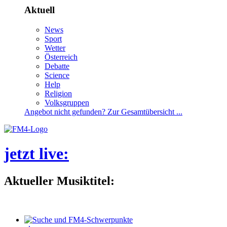
Aktuell
News
Sport
Wetter
Österreich
Debatte
Science
Help
Religion
Volksgruppen
Angebotnichtgefunden?ZurGesamtübersicht...
jetztlive
:
AktuellerMusiktitel: