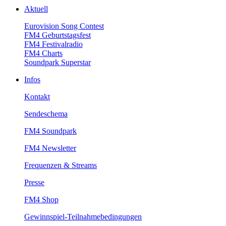
Aktuell
EurovisionSongContest
FM4Geburtstagsfest
FM4Festivalradio
FM4Charts
SoundparkSuperstar
Infos
Kontakt
Sendeschema
FM4Soundpark
FM4Newsletter
Frequenzen&Streams
Presse
FM4Shop
Gewinnspiel-Teilnahmebedingungen