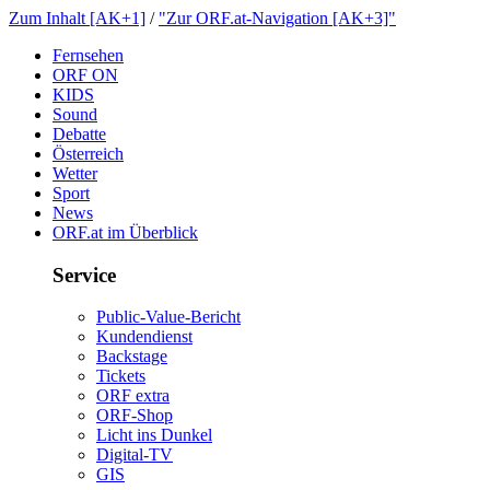
ZumInhalt[AK+1]
/
"ZurORF.at-Navigation[AK+3]"
Fernsehen
ORFON
KIDS
Sound
Debatte
Österreich
Wetter
Sport
News
ORF.atimÜberblick
Service
Public-Value-Bericht
Kundendienst
Backstage
Tickets
ORFextra
ORF-Shop
LichtinsDunkel
Digital-TV
GIS